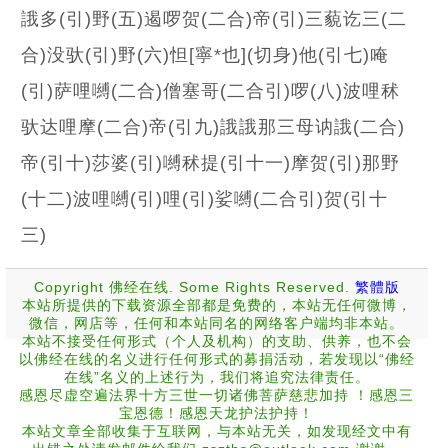
誐多(引)野(五)遏啰贺(二合)帝(引)三藐讫三(二
合)没驮(引)野(六)怛[寧*也](切身)他(引七)唵
(引)萨哩嚩(二合)僧塞哥(二合引)啰(八)波哩秫
驮达哩摩(二合)帝(引九)誐誐那三母讷誐(二合)
帝(引十)莎婆(引)嚩秫提(引十一)摩贺(引)那野
(十二)波哩嚩(引)哩(引)娑嚩(二合引)贺(引十
三)
Copyright 佛经在线. Some Rights Reserved.
繁體版
本站所提供的下载资源全部都是免费的，本站无任何微博，
微信，网店等，任何和本站同名的网络客户端均非本站。
本站不接受任何形式（个人及机构）的支助、供养，也不会
以佛经在线的名义进行任何形式的募捐活动，若发现以“佛经
在线”名义的上述行为，我们将追究法律责任。
感恩尽虚空遍法界十方三世一切诸佛菩萨慈悲加持 ！感恩三
宝恩德！感恩天龙护法护持！
本站文章全部收集于互联网，与本站无关，如发现经文中有