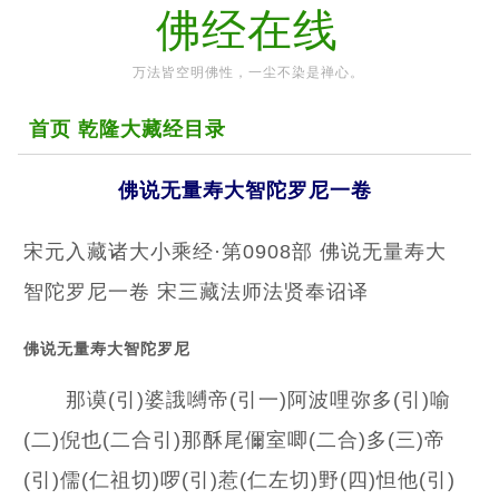
佛经在线


万法皆空明佛性
，一尘不染是禅心
。
首页
乾隆大藏经目录
佛说无量寿大智陀罗尼一卷
宋元入藏诸大小乘经·第0908部 佛说无量寿大
智陀罗尼一卷 宋三藏法师法贤奉诏译
佛说无量寿大智陀罗尼
那谟(引)婆誐嚩帝(引一)阿波哩弥多(引)喻
(二)倪也(二合引)那酥尾儞室唧(二合)多(三)帝
(引)儒(仁祖切)啰(引)惹(仁左切)野(四)怛他(引)