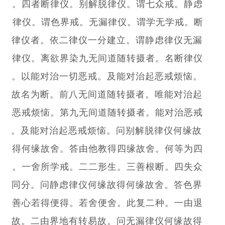











。四者断律仪
。别解脱律仪
。谓七众戒
。静虑












律仪
。谓色界戒
。无漏律仪
。谓学无学戒
。断











律仪者

。依二律仪一分建立
。谓静虑律仪无漏












律仪
。离欲界染九无间道随转摄者
。名断律仪










。以能对治一切恶戒

。及能对治起恶戒烦恼
。









故名为断
。前八无间道随转摄者
。唯能对治起










恶戒烦恼
。第九无间道随转摄者
。能对治恶戒







。及能对治起恶戒烦恼

。问别解脱律仪何缘故









得何缘故舍
。答由他教得四缘故舍
。何等为四










。一舍所学戒
。二二形生
。三善根断
。四失众









同分
。问静虑律仪何缘故得何缘故舍
。答色界











善心若得便得
。若舍便舍
。此复二种
。一由退










故
。二由界地有转易故
。问无漏律仪何缘故得