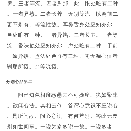












养
。三者等流
。四者刹那
。此中眼处唯有二种













。一者异熟
。二者长养
。无别等流
。以离前二













更不别有
。等流性故
。耳鼻舌身处应知亦尔
。













色处唯有三种
。一者异熟
。二者长养
。三者等












流
。香味触处应知亦尔
。声处唯有二种
。于前











三除异熟
。堕法处色唯有二种
。初无漏心俱者










刹那所摄
。余等流摄
。







分别心品第二






问已知色相诳惑愚夫不可撮摩
。犹如聚沫







。欲闻心法
。其相云何
。答谓心意识不应说心







。是所问故
。问心意识三有何差别
。答此无差










别如世间事
。一说为多多说一故
。一说多者
。