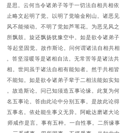







是思
。云何当令诸弟子等于一切法自相共相依







止略文起明了觉
。以明了觉喻金刚山
。诸恶见







风不能倾动
。不明了觉如芦苇花
。为恶见风之







所飘鼓
。旋还飘扬犹豫空中
。如是欲令诸弟子









等起坚固觉
。故作斯论
。问何谓诸法自相共相







。答坚湿暖等是诸相自法

。无常苦等是诸法共








相
。世间虽于诸法自相有能知者
。然于共相皆








不能知
。如是欲令诸弟子辈于二相法能如实知







。故造斯论
。问已知须造五事论缘
。此复为何








名五事论
。答由此论中分别五事
。是故此论得








五事名
。依处能生事义无异
。阿毗达磨诸大论










师咸作是言
。事有五种
。一自性事
。二所缘事