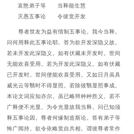
哀愍弟子等 当释能生慧
灭愚五事论 令彼觉开发


尊者世友为益有情制五事论
。我今当释
。




问何用释此五事论耶
。答为欲开发深隐义故
。






若未开发此深隐义
。如有伏藏未开发时
。世间








无能欢喜受用
。若为开发此深隐义
。如有伏藏








已开发时
。世间便能欢喜受用
。又如日月虽具








威光云等翳时不得显照
。若除彼翳显照事成
。








本论文词应知亦尔
。虽已略辩种种胜义
。若不








广释便不光显
。为令光显故我当释
。问已知须








释五事论因
。尊者何缘制造斯论
。答有弟子等








怖广闻持
。欲令依略觉自共相
。谓彼尊者常作