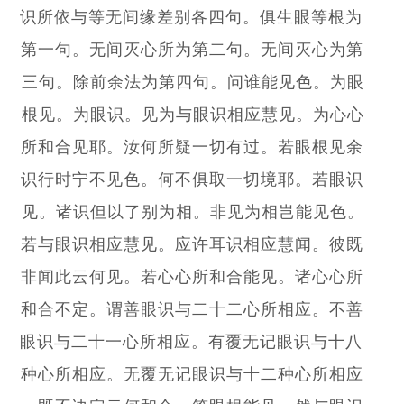







识所依与等无间缘差别各四句


。俱生眼等根为








第一句
。无间灭心所为第二句
。无间灭心为第








三句
。除前余法为第四句
。问谁能见色
。为眼









根见
。为眼识
。见为与眼识相应慧见
。为心心










所和合见耶
。汝何所疑一切有过
。若眼根见余










识行时宁不见色
。何不俱取一切境耶
。若眼识










见
。诸识但以了别为相
。非见为相岂能见色
。









若与眼识相应慧见
。应许耳识相应慧闻
。彼既









非闻此云何见
。若心心所和合能见
。诸心心所









和合不定
。谓善眼识与二十二心所相应
。不善







眼识与二十一心所相应
。有覆无记眼识与十八







种心所相应
。无覆无记眼识与十二种心所相应