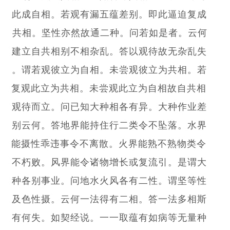








此成自相
。若观有漏五蕴差别
。即此逼迫复成








共相
。坚性亦然故通二种
。问若如是者
。云何









建立自共相别不相杂乱
。答以观待故无杂乱失









。谓若观彼立为自相
。未尝观彼立为共相
。若







复观此立为共相

。未尝观此立为自相故自共相







观待而立
。问已知大种相各有异
。大种作业差







别云何
。答地界能持住行二类令不坠落
。水界






能摄性乖违事令不离散
。火界能熟不熟物类令







不朽败
。风界能令诸物增长或复流引
。是谓大







种各别事业
。问地水火风各有二性
。谓坚等性







及色性摄
。云何一法得有二相
。答一法多相斯








有何失
。如契经说
。一一取蕴有如病等无量种