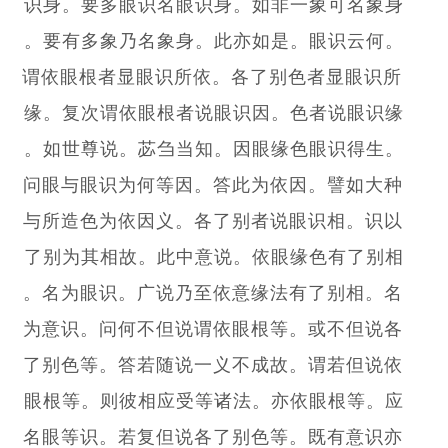








识身
。要多眼识名眼识身
。如非一象可名象身










。要有多象乃名象身
。此亦如是
。眼识云何
。







谓依眼根者显眼识所依


。各了别色者显眼识所










缘
。复次谓依眼根者说眼识因
。色者说眼识缘










。如世尊说
。苾刍当知
。因眼缘色眼识得生
。









问眼与眼识为何等因
。答此为依因
。譬如大种










与所造色为依因义
。各了别者说眼识相
。识以










了别为其相故
。此中意说
。依眼缘色有了别相









。名为眼识
。广说乃至依意缘法有了别相
。名









为意识
。问何不但说谓依眼根等
。或不但说各









了别色等
。答若随说一义不成故
。谓若但说依









眼根等
。则彼相应受等诸法
。亦依眼根等
。应









名眼等识
。若复但说各了别色等
。既有意识亦