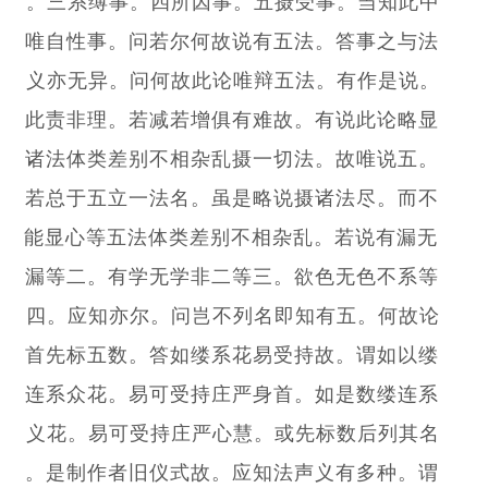











。三系缚事
。四所因事
。五摄受事
。当知此中










唯自性事

。问若尔何故说有五法
。答事之与法












义亦无异
。问何故此论唯辩五法
。有作是说
。










此责非理
。若减若增俱有难故
。有说此论略显









诸法体类差别不相杂乱摄一切法
。故唯说五
。









若总于五立一法名
。虽是略说摄诸法尽
。而不







能显心等五法体类差别不相杂乱
。若说有漏无







漏等二
。有学无学非二等三
。欲色无色不系等








四
。应知亦尔
。问岂不列名即知有五
。何故论








首先标五数
。答如缕系花易受持故
。谓如以缕









连系众花
。易可受持庄严身首
。如是数缕连系










义花
。易可受持庄严心慧
。或先标数后列其名









。是制作者旧仪式故
。应知法声义有多种
。谓